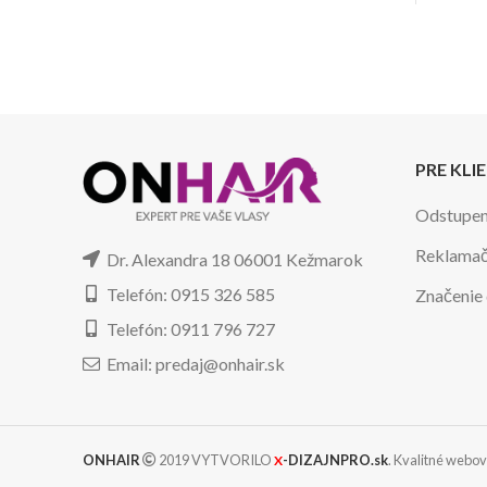
PRE KLI
Odstupen
Reklamač
Dr. Alexandra 18 06001 Kežmarok
Telefón: 0915 326 585
Značenie
Telefón: 0911 796 727
Email: predaj@onhair.sk
ONHAIR
2019 VYTVORILO
-DIZAJNPRO.sk
. Kvalitné webov
X