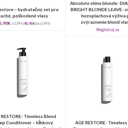
Absolute shine blonde- 
REGISTRUJ SA
estore – hydratačný set pre
BRIGHT BLONDE LEAVE- o
PRIDAŤ DO KOŠÍKA
suché, poškodené vlasy
bezoplachová výživa 
zvýraznenie blond vla
5.90
€
/s DPH (
45.45
€
bez DPH)
Registruj sa
 RESTORE- Timeless Blend
VÝBER MOŽNOSTÍ
ep Conditioner – hĺbkový
AGE RESTORE- Timeless
VÝBER MOŽNOSTÍ