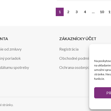
1
2
3
4
…
10
1
ENTA
ZÁKAZNÍCKY ÚČET
ie od zmluvy
Registrácia
ný poriadok
Obchodné podmienky
Na poskytova
na ukladanie
 dátumu spotreby
Ochrana osobných údajov
umožní sprac
stránke. Nes
funkcie.
PR
é stránky.