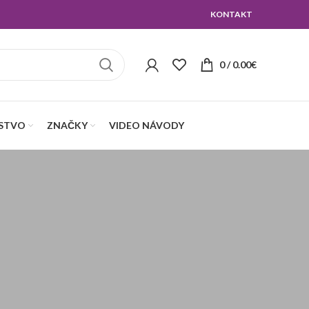
KONTAKT
0
/
0.00
€
NSTVO
ZNAČKY
VIDEO NÁVODY