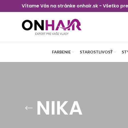
Vítame Vás na stránke onhair.sk - Všetko pr
FARBENIE
STAROSTLIVOSŤ
ST
NIKA