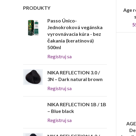
PRODUKTY
Age r
Passo Único-
5
Jednokroková vegánska
vyrovnávacia kúra - bez
čakania (keratínová)
500ml
Registruj sa
NIKA REFLECTION 3.0 /
3N – Dark natural brown
Registruj sa
NIKA REFLECTION 1B / 1B
– Blue black
Registruj sa
AGE
De