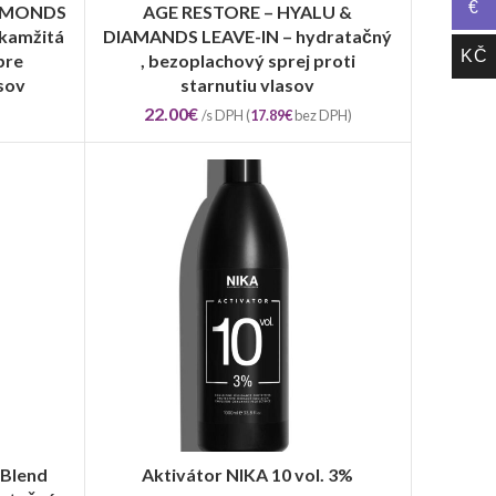
€
DIAMONDS
AGE RESTORE – HYALU &
PRIDAŤ DO KOŠÍKA
kamžitá
DIAMANDS LEAVE-IN – hydratačný
KČ
pre
, bezoplachový sprej proti
sov
starnutiu vlasov
22.00
€
/s DPH (
17.89
€
bez DPH)
 Blend
Aktivátor NIKA 10 vol. 3%
REGISTRUJ SA