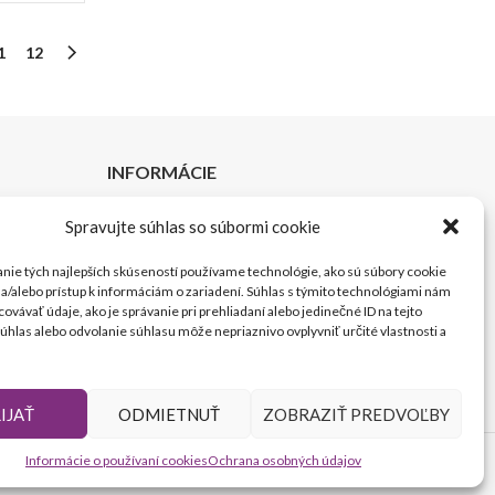
1
12
INFORMÁCIE
Kontakt
Spravujte súhlas so súbormi cookie
Doprava a platba
nie tých najlepších skúseností používame technológie, ako sú súbory cookie
 a/alebo prístup k informáciám o zariadení. Súhlas s týmito technológiami nám
Cookies
ovávať údaje, ako je správanie pri prehliadaní alebo jedinečné ID na tejto
úhlas alebo odvolanie súhlasu môže nepriaznivo ovplyvniť určité vlastnosti a
Značenie dátumu spotreby
IJAŤ
ODMIETNUŤ
ZOBRAZIŤ PREDVOĽBY
Informácie o používaní cookies
Ochrana osobných údajov