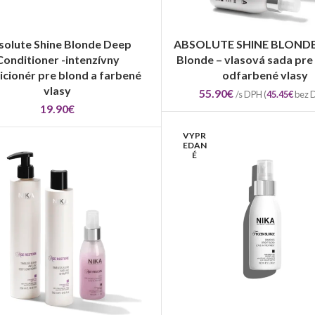
solute Shine Blonde Deep
ABSOLUTE SHINE BLONDE
VÝBER MOŽNOSTÍ
PRIDAŤ DO KOŠÍKA
Conditioner -intenzívny
Blonde – vlasová sada pre
icionér pre blond a farbené
odfarbené vlasy
vlasy
55.90
€
/s DPH (
45.45
€
bez 
19.90
€
VYPR
EDAN
É