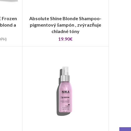
 Frozen
Absolute Shine Blonde Shampoo-
VÝBER MOŽNOSTÍ
 blond a
pigmentový šampón , zvýrazňuje
chladné tóny
19.90
€
DPH)