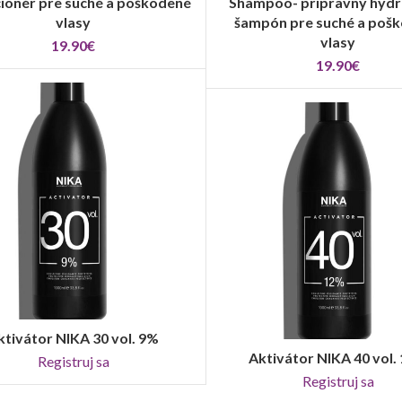
ionér pre suché a poškodené
Shampoo- prípravný hyd
vlasy
šampón pre suché a poš
vlasy
19.90
€
19.90
€
ktivátor NIKA 30 vol. 9%
REGISTRUJ SA
Aktivátor NIKA 40 vol.
REGISTRUJ SA
Registruj sa
Registruj sa