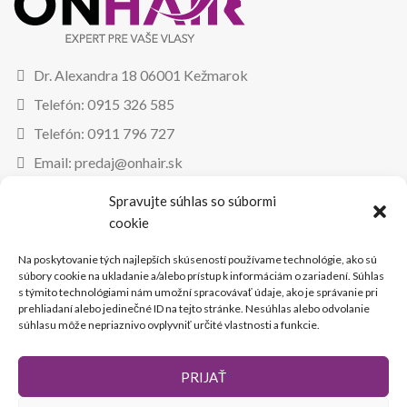
Dr. Alexandra 18 06001 Kežmarok
Telefón: 0915 326 585
Telefón: 0911 796 727
Email: predaj@onhair.sk
Spravujte súhlas so súbormi
PRE KLIENTA
cookie
Odstupenie od zmluvy
Na poskytovanie tých najlepších skúseností používame technológie, ako sú
súbory cookie na ukladanie a/alebo prístup k informáciám o zariadení. Súhlas
Reklamačný poriadok
s týmito technológiami nám umožní spracovávať údaje, ako je správanie pri
prehliadaní alebo jedinečné ID na tejto stránke. Nesúhlas alebo odvolanie
Značenie dátumu spotreby
súhlasu môže nepriaznivo ovplyvniť určité vlastnosti a funkcie.
ZÁKAZNÍCKY ÚČET
PRIJAŤ
Registrácia