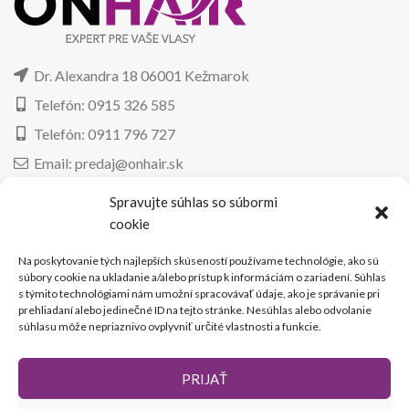
Dr. Alexandra 18 06001 Kežmarok
Telefón: 0915 326 585
Telefón: 0911 796 727
Email: predaj@onhair.sk
Spravujte súhlas so súbormi
PRE KLIENTA
cookie
Odstupenie od zmluvy
Na poskytovanie tých najlepších skúseností používame technológie, ako sú
súbory cookie na ukladanie a/alebo prístup k informáciám o zariadení. Súhlas
Reklamačný poriadok
s týmito technológiami nám umožní spracovávať údaje, ako je správanie pri
prehliadaní alebo jedinečné ID na tejto stránke. Nesúhlas alebo odvolanie
Značenie dátumu spotreby
súhlasu môže nepriaznivo ovplyvniť určité vlastnosti a funkcie.
ZÁKAZNÍCKY ÚČET
PRIJAŤ
Registrácia