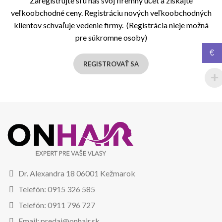
Zaregistrujte si u nás svoj firemný účet a získajte
veľkoobchodné ceny. Registráciu nových veľkoobchodných
klientov schvaľuje vedenie firmy. (Registrácia nieje možná
pre súkromne osoby)
€
REGISTROVAŤ SA
Dr. Alexandra 18 06001 Kežmarok
Telefón: 0915 326 585
Telefón: 0911 796 727
Email: predaj@onhair.sk