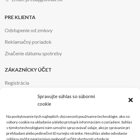
PRE KLIENTA
Odstupenie od zmluvy
Reklamačný poriadok
Značenie dátumu spotreby
ZÁKAZNÍCKY ÚČET
Registrácia
Obchodné podmienky
Spravujte súhlas so súbormi
cookie
Ochrana osobných údajov
Na poskytovanie tých najlepších skúseností používame technológie, ako sú
INFORMÁCIE
súbory cookie na ukladanie a/alebo prístup k informáciám o zariadení. Súhlas
s týmito technológiami nám umožní spracovávať údaje, ako je správanie pri
prehliadaní alebo jedinečné ID na tejto stránke. Nesúhlas alebo odvolanie
Kontakt
súhlasu môže nepriaznivo ovplyvniť určité vlastnosti a funkcie.