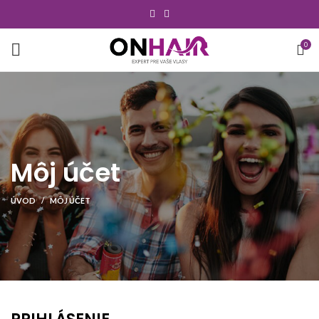
0
Môj účet
ÚVOD
MÔJ ÚČET