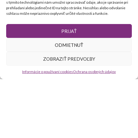
s týmito technológiami nám umožní spracovávať údaje, ako je správanie pri
ZÁKAZNÍCKY ÚČET
prehliadaní alebo jedinečné ID na tejto stránke. Nesúhlas alebo odvolanie
súhlasu môže nepriaznivo ovplyvniť určité vlastnosti a funkcie.
Registrácia
Obchodné podmienky
PRIJAŤ
Ochrana osobných údajov
ODMIETNUŤ
INFORMÁCIE
ZOBRAZIŤ PREDVOĽBY
Kontakt
Informácie o používaní cookies
Ochrana osobných údajov
Doprava a platba
Cookies
Značenie dátumu spotreby
ONHAIR
2019 VYTVORILO
-DIZAJNPRO.sk
. Kvalitné webové
X
stránky.