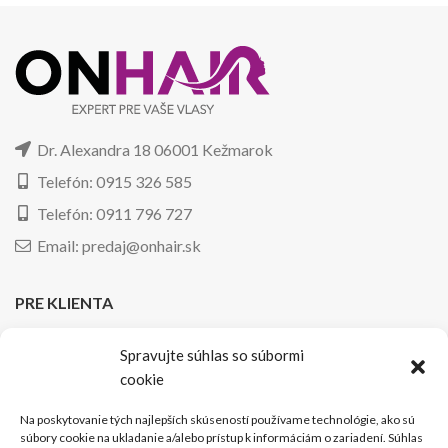
Dr. Alexandra 18 06001 Kežmarok
Telefón: 0915 326 585
Telefón: 0911 796 727
Email: predaj@onhair.sk
PRE KLIENTA
Odstupenie od zmluvy
Spravujte súhlas so súbormi
cookie
Reklamačný poriadok
Značenie dátumu spotreby
Na poskytovanie tých najlepších skúseností používame technológie, ako sú
súbory cookie na ukladanie a/alebo prístup k informáciám o zariadení. Súhlas