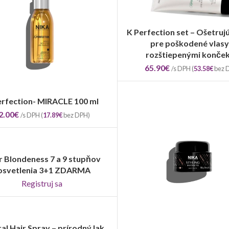
K Perfection set – Ošetrujúc
PRIDAŤ DO KOŠÍKA
pre poškodené vlasy
rozštiepenými konče
65.90
€
/s DPH (
53.58
€
bez 
erfection- MIRACLE 100 ml
PRIDAŤ DO KOŠÍKA
2.00
€
/s DPH (
17.89
€
bez DPH)
r Blondeness 7 a 9 stupňov
REGISTRUJ SA
osvetlenia 3+1 ZDARMA
Registruj sa
al Hair Spray – prírodný lak
PRIDAŤ DO KOŠÍKA