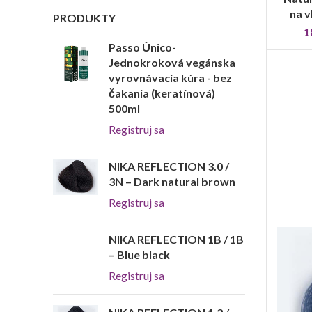
na v
PRODUKTY
1
Passo Único-
Jednokroková vegánska
vyrovnávacia kúra - bez
čakania (keratínová)
500ml
Registruj sa
NIKA REFLECTION 3.0 /
3N – Dark natural brown
Registruj sa
NIKA REFLECTION 1B / 1B
– Blue black
Registruj sa