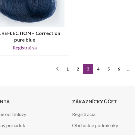
 REFLECTION – Correction
REGISTRUJ SA
pure blue
Registruj sa
1
2
3
4
5
6
…
ENTA
ZÁKAZNÍCKY ÚČET
ie od zmluvy
Registrácia
ný poriadok
Obchodné podmienky