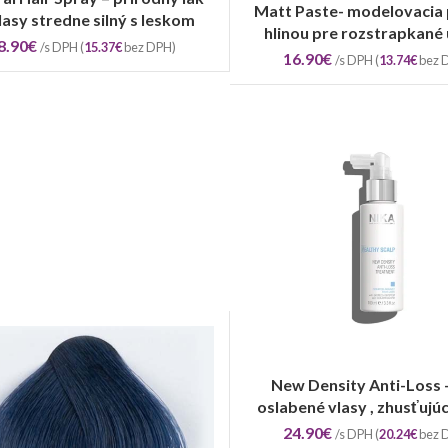
Matt Paste- modelovacia 
PRIDAŤ DO KOŠÍKA
lasy stredne silný s leskom
hlinou pre rozstrapkané
8.90
€
/s DPH (
15.37
€
bez DPH)
16.90
€
/s DPH (
13.74
€
bez 
New Density Anti-Loss 
PRIDAŤ DO KOŠÍKA
oslabené vlasy , zhusťujúc
24.90
€
/s DPH (
20.24
€
bez 