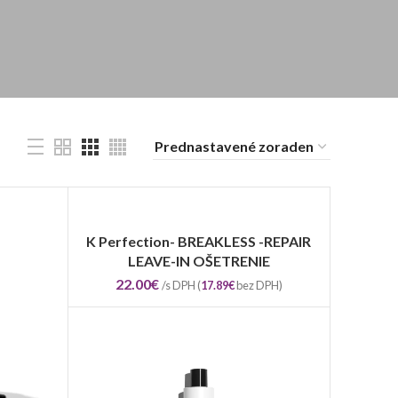
K Perfection- BREAKLESS -REPAIR
PRIDAŤ DO KOŠÍKA
LEAVE-IN OŠETRENIE
22.00
€
/s DPH (
17.89
€
bez DPH)