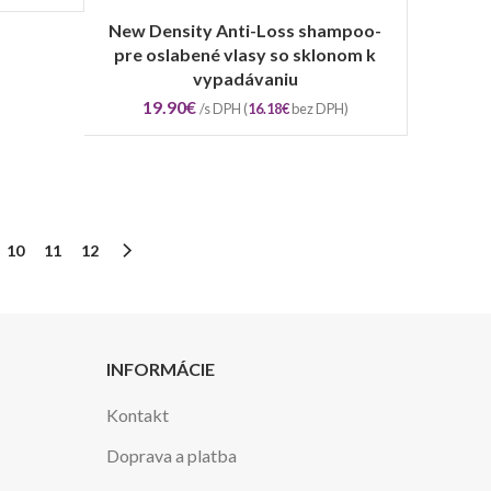
New Density Anti-Loss shampoo-
VIAC INFO
pre oslabené vlasy so sklonom k
vypadávaniu
19.90
€
/s DPH (
16.18
€
bez DPH)
10
11
12
INFORMÁCIE
Kontakt
Doprava a platba