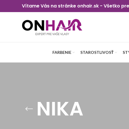
Vítame Vás na stránke onhair.sk - Všetko pr
FARBENIE
STAROSTLIVOSŤ
ST
NIKA