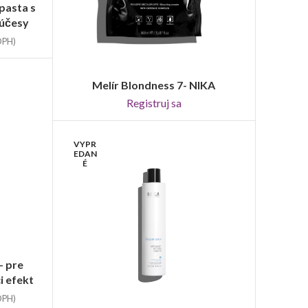
pasta s
 účesy
DPH)
Melír Blondness 7- NIKA
REGISTRUJ SA
Registruj sa
VYPR
EDAN
É
– pre
i efekt
DPH)