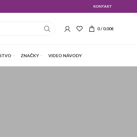
KONTAKT
0
/
0.00
€
NSTVO
ZNAČKY
VIDEO NÁVODY