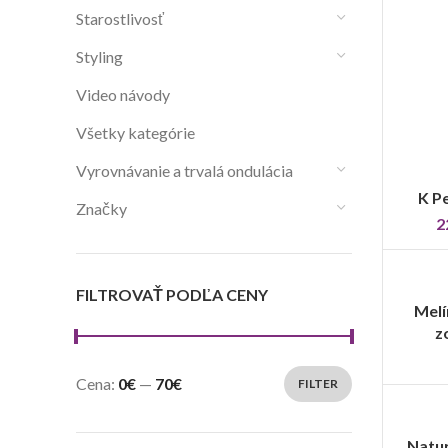
Starostlivosť
Styling
Video návody
Všetky kategórie
Vyrovnávanie a trvalá ondulácia
K P
Značky
2
FILTROVAŤ PODĽA CENY
Melí
z
Cena:
0€
—
70€
FILTER
Natur