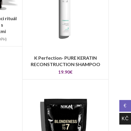
i rituál
 s
kmi
DPH)
K Perfection- PURE KERATIN
VÝBER MOŽNOSTÍ
RECONSTRUCTION SHAMPOO
19.90
€
€
KČ