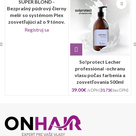
SUPER BLOND -
Bezprašný púdrový čierny
melír so systémom Plex
zosvetľujúci až o 9 tónov.
Registruj sa
So!protect Lecher
professional -ochranu
vlasu počas farbenia a
zosvetľovania 500ml
39.00
€
/s DPH (
31.71
€
bez DPH)